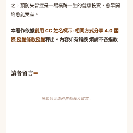
之，預防失智症是一場橫跨一生的健康投資，愈早開
始愈能受益。
本著作依據
創用 CC 姓名標示-相同方式分享 4.0 國
際 授權條款授權
釋出。內容如有錯誤 煩請不吝指教
讀者留言
捲動到此處時自動載入留言…