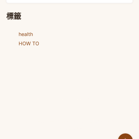
標籤
health
HOW TO
島民 No.86991066的知識庫
© 島民 No.86991066的知識庫 · 本站文章僅供健康教育參考，
不構成醫療建議