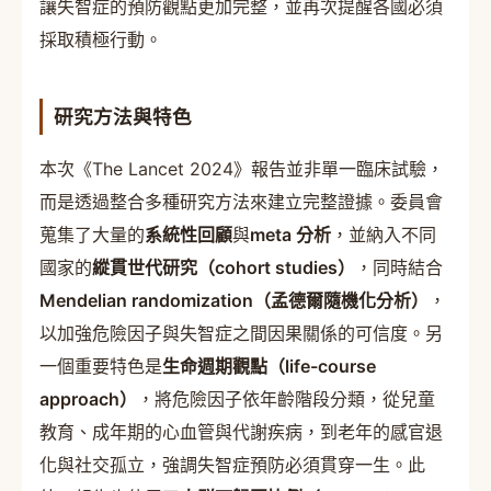
讓失智症的預防觀點更加完整，並再次提醒各國必須
採取積極行動。
研究方法與特色
本次《The Lancet 2024》報告並非單一臨床試驗，
而是透過整合多種研究方法來建立完整證據。委員會
蒐集了大量的
系統性回顧
與
meta 分析
，並納入不同
國家的
縱貫世代研究（cohort studies）
，同時結合
Mendelian randomization（孟德爾隨機化分析）
，
以加強危險因子與失智症之間因果關係的可信度。另
一個重要特色是
生命週期觀點（life-course
approach）
，將危險因子依年齡階段分類，從兒童
教育、成年期的心血管與代謝疾病，到老年的感官退
化與社交孤立，強調失智症預防必須貫穿一生。此