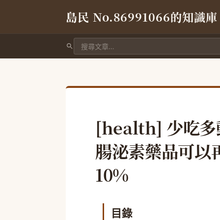
島民 No.86991066的知識庫
搜尋文章
[health] 
腸泌素藥品可以
10%
目錄