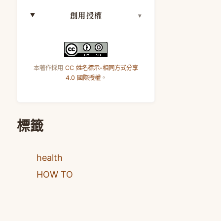
創用授權
本著作採用
CC 姓名標示-相同方式分享
4.0 國際授權
。
標籤
health
HOW TO