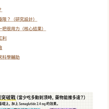
？
極限？（研究設計）
一把很用力（核心結果）
紅利
險
求科學輔助