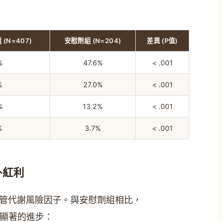
組 (N=407)
安慰劑組 (N=204)
差異 (P值)
%
47.6%
< .001
%
27.0%
< .001
%
13.2%
< .001
%
3.7%
< .001
外紅利
管代謝風險因子。與安慰劑組相比，
有更顯著的進步：