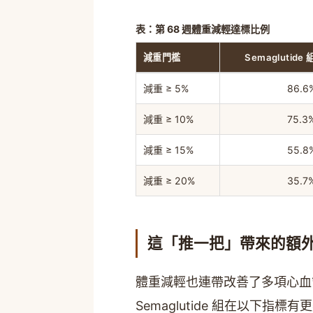
表：第 68 週體重減輕達標比例
減重門檻
Semaglutide 
減重 ≥ 5%
86.6
減重 ≥ 10%
75.3
減重 ≥ 15%
55.8
減重 ≥ 20%
35.7
這「推一把」帶來的額
體重減輕也連帶改善了多項心血
Semaglutide 組在以下指標