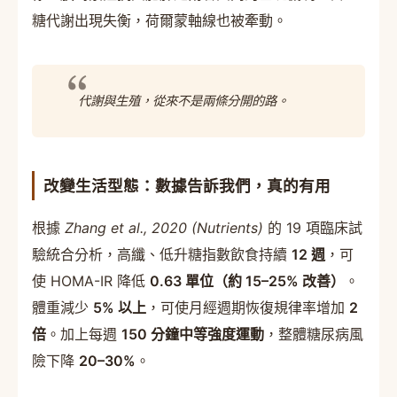
糖代謝出現失衡，荷爾蒙軸線也被牽動。
代謝與生殖，從來不是兩條分開的路。
改變生活型態：數據告訴我們，真的有用
根據
Zhang et al., 2020 (Nutrients)
的 19 項臨床試
驗統合分析，高纖、低升糖指數飲食持續
12 週
，可
使 HOMA-IR 降低
0.63 單位（約 15–25% 改善）
。
體重減少
5% 以上
，可使月經週期恢復規律率增加
2
倍
。加上每週
150 分鐘中等強度運動
，整體糖尿病風
險下降
20–30%
。