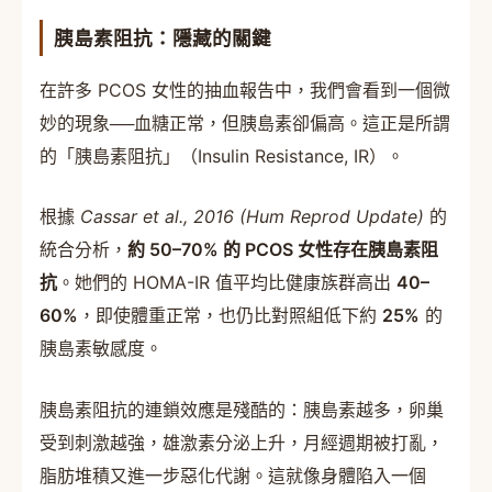
胰島素阻抗：隱藏的關鍵
在許多 PCOS 女性的抽血報告中，我們會看到一個微
妙的現象──血糖正常，但胰島素卻偏高。這正是所謂
的「胰島素阻抗」（Insulin Resistance, IR）。
根據
Cassar et al., 2016 (Hum Reprod Update)
的
統合分析，
約 50–70% 的 PCOS 女性存在胰島素阻
抗
。她們的 HOMA-IR 值平均比健康族群高出
40–
60%
，即使體重正常，也仍比對照組低下約
25%
的
胰島素敏感度。
胰島素阻抗的連鎖效應是殘酷的：胰島素越多，卵巢
受到刺激越強，雄激素分泌上升，月經週期被打亂，
脂肪堆積又進一步惡化代謝。這就像身體陷入一個