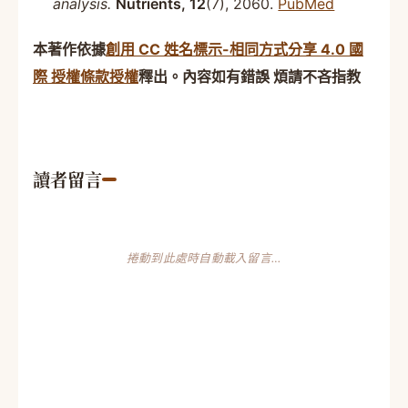
analysis.
Nutrients, 12
(7), 2060.
PubMed
本著作依據
創用 CC 姓名標示-相同方式分享 4.0 國
際 授權條款授權
釋出。內容如有錯誤 煩請不吝指教
讀者留言
捲動到此處時自動載入留言…