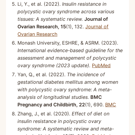
Li, Y., et al. (2022).
Insulin resistance in
polycystic ovary syndrome across various
tissues: A systematic review.
Journal of
Ovarian Research, 15
(1), 132.
Journal of
Ovarian Research
Monash University, ESHRE, & ASRM. (2023).
International evidence-based guideline for the
assessment and management of polycystic
ovary syndrome (2023 update).
PubMed
Yan, Q., et al. (2022).
The incidence of
gestational diabetes mellitus among women
with polycystic ovary syndrome: A meta-
analysis of longitudinal studies.
BMC
Pregnancy and Childbirth, 22
(1), 690.
BMC
Zhang, J., et al. (2020).
Effect of diet on
insulin resistance in polycystic ovary
syndrome: A systematic review and meta-