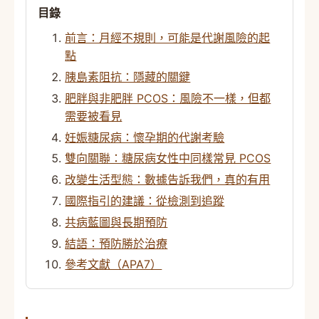
目錄
前言：月經不規則，可能是代謝風險的起
點
胰島素阻抗：隱藏的關鍵
肥胖與非肥胖 PCOS：風險不一樣，但都
需要被看見
妊娠糖尿病：懷孕期的代謝考驗
雙向關聯：糖尿病女性中同樣常見 PCOS
改變生活型態：數據告訴我們，真的有用
國際指引的建議：從檢測到追蹤
共病藍圖與長期預防
結語：預防勝於治療
參考文獻（APA7）