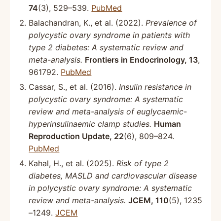
74
(3), 529–539.
PubMed
Balachandran, K., et al. (2022).
Prevalence of
polycystic ovary syndrome in patients with
type 2 diabetes: A systematic review and
meta-analysis.
Frontiers in Endocrinology, 13
,
961792.
PubMed
Cassar, S., et al. (2016).
Insulin resistance in
polycystic ovary syndrome: A systematic
review and meta-analysis of euglycaemic-
hyperinsulinaemic clamp studies.
Human
Reproduction Update, 22
(6), 809–824.
PubMed
Kahal, H., et al. (2025).
Risk of type 2
diabetes, MASLD and cardiovascular disease
in polycystic ovary syndrome: A systematic
review and meta-analysis.
JCEM, 110
(5), 1235
–1249.
JCEM