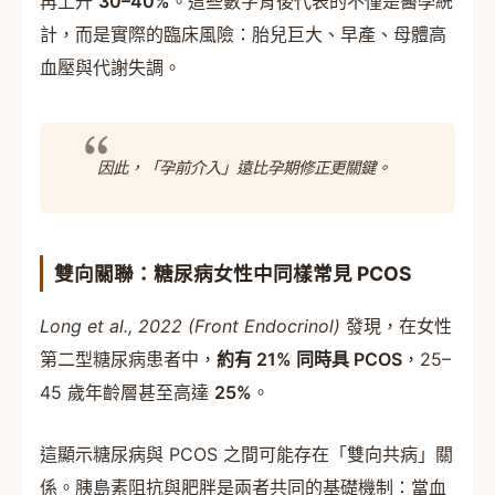
再上升
30–40%
。這些數字背後代表的不僅是醫學統
計，而是實際的臨床風險：胎兒巨大、早產、母體高
血壓與代謝失調。
因此，「孕前介入」遠比孕期修正更關鍵。
雙向關聯：糖尿病女性中同樣常見 PCOS
Long et al., 2022 (Front Endocrinol)
發現，在女性
第二型糖尿病患者中，
約有 21% 同時具 PCOS
，25–
45 歲年齡層甚至高達
25%
。
這顯示糖尿病與 PCOS 之間可能存在「雙向共病」關
係。胰島素阻抗與肥胖是兩者共同的基礎機制：當血