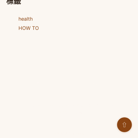
標籤
health
HOW TO
島民 No.86991066的知識庫
© 島民 No.86991066的知識庫 · 本站文章僅供健康教育參考，
不構成醫療建議
⇧
技術提供：
Blogger
.