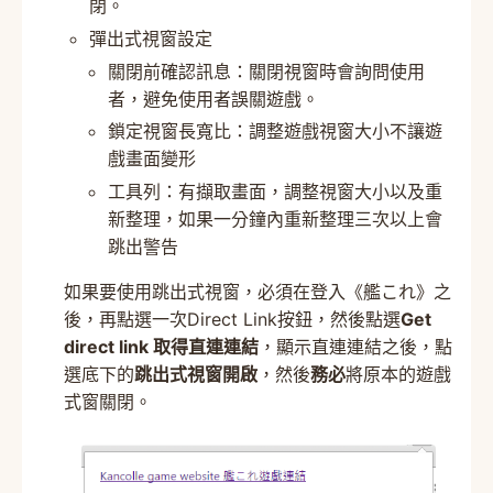
閉。
彈出式視窗設定
關閉前確認訊息：關閉視窗時會詢問使用
者，避免使用者誤關遊戲。
鎖定視窗長寬比：調整遊戲視窗大小不讓遊
戲畫面變形
工具列：有擷取畫面，調整視窗大小以及重
新整理，如果一分鐘內重新整理三次以上會
跳出警告
如果要使用跳出式視窗，必須在登入《艦これ》之
後，再點選一次Direct Link按鈕，然後點選
Get
direct link 取得直連連結
，顯示直連連結之後，點
選底下的
跳出式視窗開啟
，然後
務必
將原本的遊戲
式窗關閉。