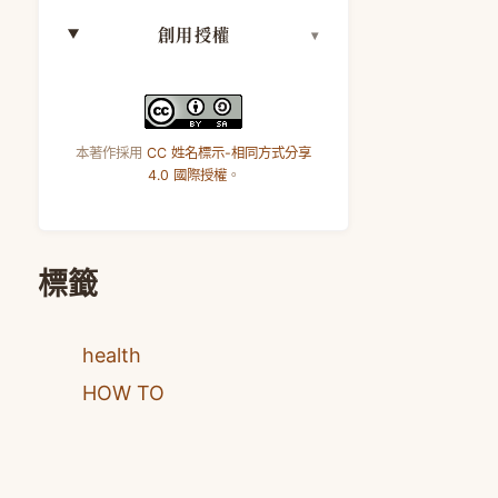
創用授權
本著作採用
CC 姓名標示-相同方式分享
4.0 國際授權
。
標籤
health
HOW TO