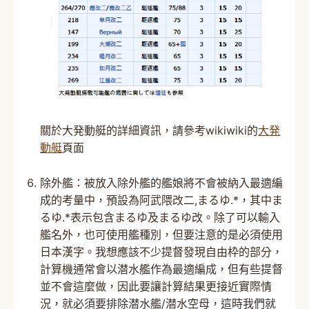
關於大発動艇的詳細資訊，請參考wikiwiki的
大発
動艇
頁面
除外艦：被放入除外艦的艦娘將不會被納入最適編
成的考量中，預設為阿武隈改二,まるゆ.*，其中ま
るゆ.*表示包含まるゆ及まるゆ改。除了可以輸入
艦名外，也可使用艦種別，但要注意的是必須使用
日本漢字。我想應該不少提督發現自由枠的部分，
計算機通常會以潜水艦作為最適編成，但有些提督
並不會這麼做，因此要讓計算結果更接近實際情
況，就必須要排除潜水艦/潜水空母，這時我們就