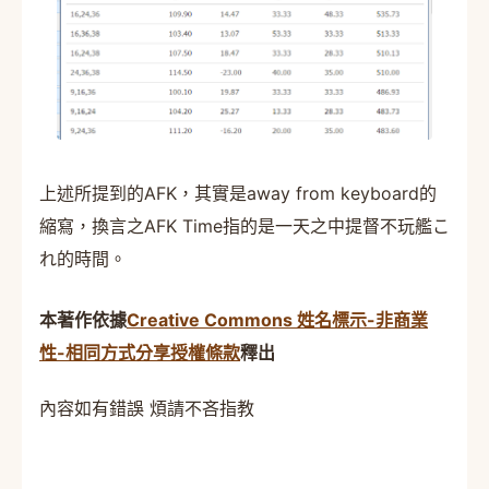
上述所提到的AFK，其實是away from keyboard的
縮寫，換言之AFK Time指的是一天之中提督不玩艦こ
れ的時間。
本著作依據
Creative Commons 姓名標示-非商業
性-相同方式分享授權條款
釋出
內容如有錯誤 煩請不吝指教