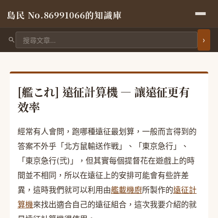
島民 No.86991066的知識庫
搜尋文章
[艦これ] 遠征計算機 — 讓遠征更有
效率
經常有人會問，跑哪種遠征最划算，一般而言得到的
答案不外乎「北方鼠輸送作戦」、「東京急行」、
「東京急行(弐)」，但其實每個提督花在遊戲上的時
間並不相同，所以在遠征上的安排可能會有些許差
異，這時我們就可以利用由
艦載機廚
所製作的
遠征計
算機
來找出適合自己的遠征組合，這次我要介紹的就