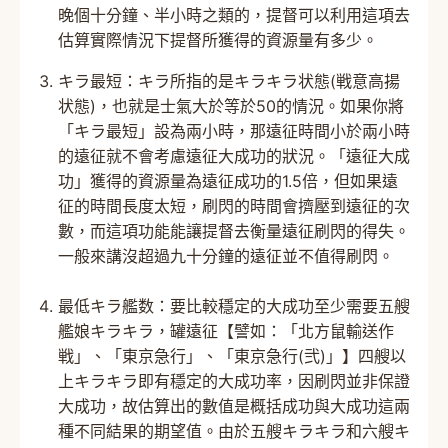
晚個十分鐘、半小時之類的，提督可以利用這項去
估算實際情況下提督所獲得的資源量有多少。
キラ最短：キラ所指的是キラキラ状態(戦意高揚
状態)，也就是士氣大於等於50的情況。如果你將
「キラ最短」設為兩小時，那遠征時間小於兩小時
的遠征就不會考慮遠征大成功的狀況。「遠征大成
功」獲得的資源量為遠征成功的1.5倍，但如果遠
征的時間長度太短，刷閃的時間會擠壓到遠征的次
數，而這項功能能讓提督去衡量遠征刷閃的得失。
一般來講沒超過九十分鐘的遠征並不值得刷閃。
最低キラ艦数：要比較穩定的大成功至少需要五艘
艦娘キラキラ，罐遠征【譬如：「北方鼠輸送作
戦」、「東京急行」、「東京急行(弐)」】四艘以
上キラキラ即有穩定的大成功率，因刷閃並非保證
大成功，故估算出的數值是概括成功與大成功這兩
種不同結果的期望值。由於五艘キラキラ和六艘キ