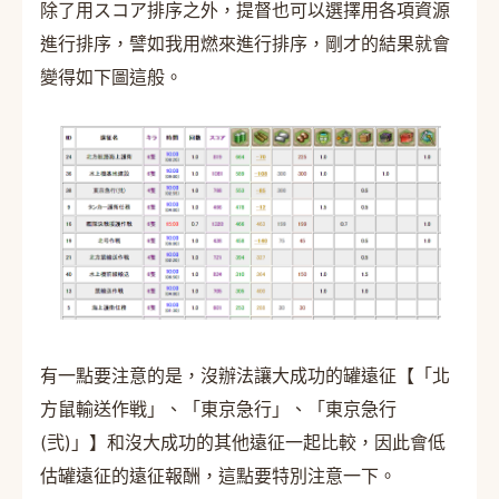
除了用スコア排序之外，提督也可以選擇用各項資源
進行排序，譬如我用燃來進行排序，剛才的結果就會
變得如下圖這般。
有一點要注意的是，沒辦法讓大成功的罐遠征【「北
方鼠輸送作戦」、「東京急行」、「東京急行
(弐)」】和沒大成功的其他遠征一起比較，因此會低
估罐遠征的遠征報酬，這點要特別注意一下。