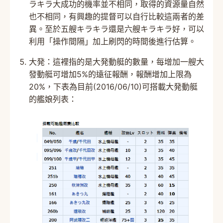
ラキラ大成功的機率並不相同，取得的資源量自然
也不相同，有興趣的提督可以自行比較這兩者的差
異。至於五艘キラキラ還是六艘キラキラ好，可以
利用「操作間隔」加上刷閃的時間後進行估算。
大発：這裡指的是大発動艇的數量，每增加一艘大
發動艇可增加5%的遠征報酬，報酬增加上限為
20%，下表為目前(2016/06/10)可搭載大発動艇
的艦娘列表：