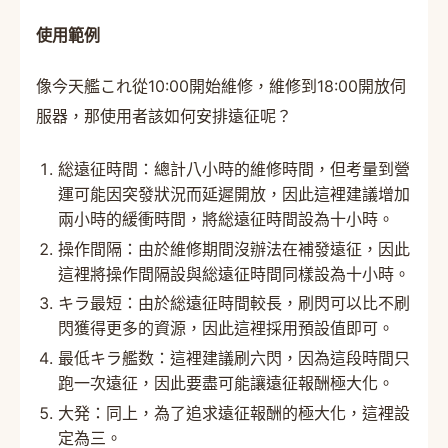
使用範例
像今天艦これ從10:00開始維修，維修到18:00開放伺
服器，那使用者該如何安排遠征呢？
総遠征時間：總計八小時的維修時間，但考量到營
運可能因突發狀況而延遲開放，因此這裡建議增加
兩小時的緩衝時間，將総遠征時間設為十小時。
操作間隔：由於維修期間沒辦法在補發遠征，因此
這裡將操作間隔設與総遠征時間同樣設為十小時。
キラ最短：由於総遠征時間較長，刷閃可以比不刷
閃獲得更多的資源，因此這裡採用預設值即可。
最低キラ艦数：這裡建議刷六閃，因為這段時間只
跑一次遠征，因此要盡可能讓遠征報酬極大化。
大発：同上，為了追求遠征報酬的極大化，這裡設
定為三。