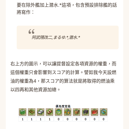
要在除外艦加上潜水.*這項，包含預設排除艦的話
將寫作：
阿武隈改二,まるゆ.*,潜水.*
右上方的圖示，可以讓提督設定各項資源的權重，而
這個權重只會影響到スコア的計算。譬如我今天設燃
油的權重為4，那スコア的算法就是將取得的燃油乘
以四再和其他資源加總。