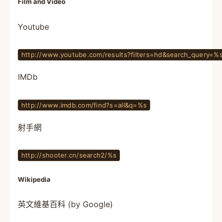
Film and Video
Youtube
http://www.youtube.com/results?filters=hd&search_query=%
IMDb
http://www.imdb.com/find?s=all&q=%s
射手網
http://shooter.cn/search2/%s
Wikipedia
英文維基百科 (by Google)