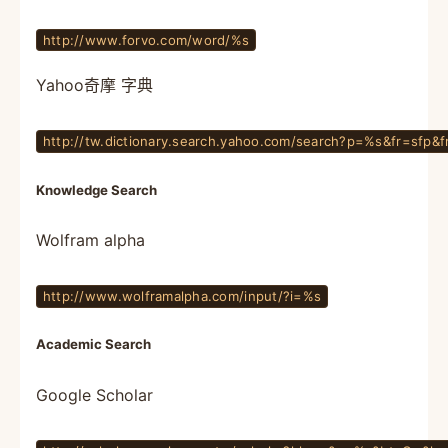
http://www.forvo.com/word/%s
Yahoo奇摩 字典
http://tw.dictionary.search.yahoo.com/search?p=%s&fr=sfp&f
Knowledge Search
Wolfram alpha
http://www.wolframalpha.com/input/?i=%s
Academic Search
Google Scholar