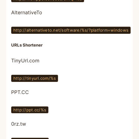
AlternativeTo
http://alternativeto.net/software/%s/?platform=windows
URLs Shortener
TinyUrl.com
http://tinyurl.com/%s
PPT.CC
http://ppt.cc/%s
0rz.tw