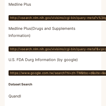
Medline Plus
http://vsearch.nlm.nih.gov/vivisimo/cgi-bin/query-meta?v%3
Medline Plus(Drugs and Supplements
Information)
http://vsearch.nlm.nih.gov/vivisimo/cgi-bin/query-meta?
U.S. FDA Durg Information (by google)
https://www.google.com.tw/search?hl=zh-TW&tbo=d&site
Dataset Search
Quandl