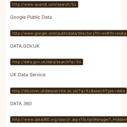
http://www.quandl.com/search/%s
Google Public Data
http://www.google.com/publicdata/directory?hl=en#!hl=en&
DATA.GOV.UK
http://data.gov.uk/data/search?q=%s
UK Data Service
http://discover.ukdataservice.ac.uk/?q=%s&searchType=data
DATA 360
http://www.data360.org/search.aspx?ScriptManager1_Hi