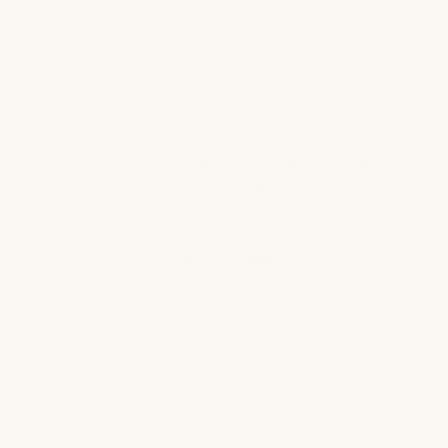
島民 No.86991066的知識庫
© 島民 No.86991066的知識庫 · 本站文章僅供健康教育參考，
不構成醫療建議
技術提供：
Blogger
.