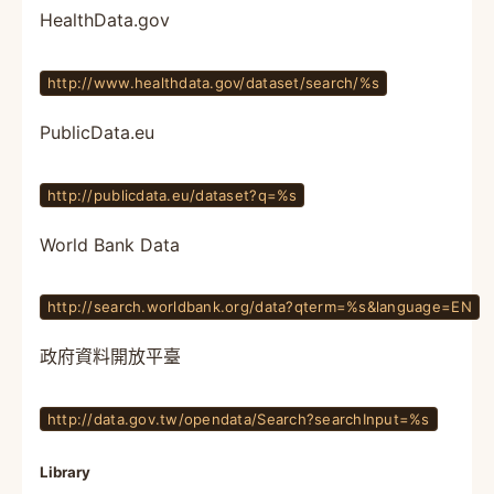
HealthData.gov
http://www.healthdata.gov/dataset/search/%s
PublicData.eu
http://publicdata.eu/dataset?q=%s
World Bank Data
http://search.worldbank.org/data?qterm=%s&language=EN
政府資料開放平臺
http://data.gov.tw/opendata/Search?searchInput=%s
Library