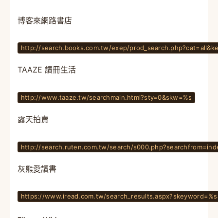
博客來網路書店
http://search.books.com.tw/exep/prod_search.php?cat=all&
TAAZE 讀冊生活
http://www.taaze.tw/searchmain.html?sty=0&skw=%s
露天拍賣
http://search.ruten.com.tw/search/s000.php?searchfrom=in
灰熊愛讀書
https://www.iread.com.tw/search_results.aspx?skeyword=%