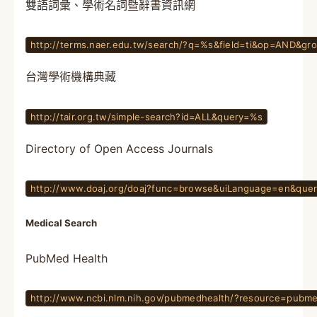
雙語詞彙、學術名詞暨辭書資訊網
http://terms.naer.edu.tw/search/?q=%s&field=ti&op=AND&g
台灣學術機構典藏
http://tair.org.tw/simple-search?id=ALL&query=%s
Directory of Open Access Journals
http://www.doaj.org/doaj?func=browse&uiLanguage=en&que
Medical Search
PubMed Health
http://www.ncbi.nlm.nih.gov/pubmedhealth/?resource=pubm