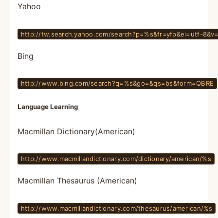
Yahoo
http://tw.search.yahoo.com/search?p=%s&fr=yfp&ei=utf-8&v
Bing
http://www.bing.com/search?q=%s&go=&qs=bs&form=QBRE
Language Learning
Macmillan Dictionary(American)
http://www.macmillandictionary.com/dictionary/american/%s
Macmillan Thesaurus (American)
http://www.macmillandictionary.com/thesaurus/american/%s