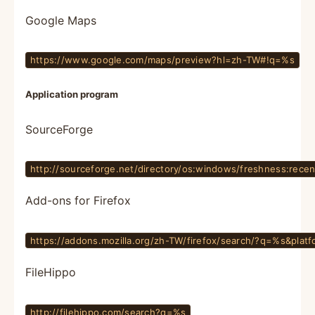
Google Maps
https://www.google.com/maps/preview?hl=zh-TW#!q=%s
Application program
SourceForge
http://sourceforge.net/directory/os:windows/freshness:rece
Add-ons for Firefox
https://addons.mozilla.org/zh-TW/firefox/search/?q=%s&pla
FileHippo
http://filehippo.com/search?q=%s