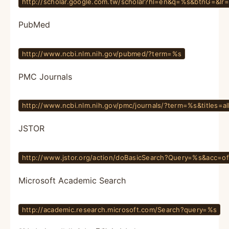
http://scholar.google.com.tw/scholar?hl=en&q=%s&btnG=&lr=
PubMed
http://www.ncbi.nlm.nih.gov/pubmed/?term=%s
PMC Journals
http://www.ncbi.nlm.nih.gov/pmc/journals/?term=%s&titles=al
JSTOR
http://www.jstor.org/action/doBasicSearch?Query=%s&acc=o
Microsoft Academic Search
http://academic.research.microsoft.com/Search?query=%s