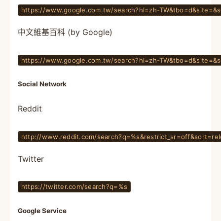
https://www.google.com.tw/search?hl=zh-TW&tbo=d&site
中文維基百科 (by Google)
https://www.google.com.tw/search?hl=zh-TW&tbo=d&site
Social Network
Reddit
http://www.reddit.com/search?q=%s&restrict_sr=off&sort=rel
Twitter
https://twitter.com/search?q=%s
Google Service