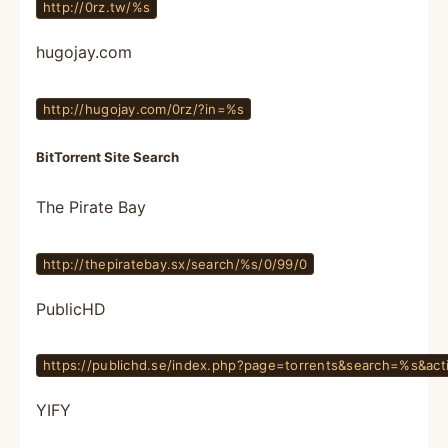
http://0rz.tw/%s
hugojay.com
http://hugojay.com/0rz/?in=%s
BitTorrent Site Search
The Pirate Bay
http://thepiratebay.sx/search/%s/0/99/0
PublicHD
https://publichd.se/index.php?page=torrents&search=%s&act
YIFY