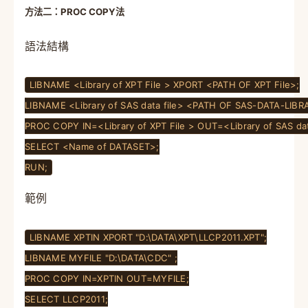
方法二：PROC COPY法
語法結構
LIBNAME <Library of XPT File > XPORT <PATH OF XPT File>;
LIBNAME <Library of SAS data file> <PATH OF SAS-DATA-LIBR
PROC COPY IN=<Library of XPT File > OUT=<Library of SAS dat
SELECT <Name of DATASET>;
RUN;
範例
LIBNAME XPTIN XPORT "D:\DATA\XPT\LLCP2011.XPT";
LIBNAME MYFILE "D:\DATA\CDC" ;
PROC COPY IN=XPTIN OUT=MYFILE;
SELECT LLCP2011;