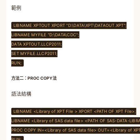
範例
LIBNAME XPTOUT XPORT "D:\DATA\XPT\DATAOUT.XPT";
LIBNAME MYFILE "D:\DATA\CDC";
DATA XPTOUT.LLCP2011;
SET MYFILE.LLCP2011;
RUN;
方法二：PROC COPY法
語法結構
LIBNAME <Library of XPT File > XPORT <PATH OF XPT File>;
LIBNAME <Library of SAS data file> <PATH OF SAS-DATA-LIBR
PROC COPY IN=<Library of SAS data file> OUT=<Library of XP
RUN;