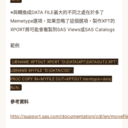
※與轉換成DATA FILE最大的不同之處在於多了
Memetype選項，如果忽略了這個選項，製作XPT的
XPORT將可能會複製到SAS Views或SAS Catalogs
範例
LIBNAME XPTOUT XPORT "D:\DATA\XPT\DATAOUT2.XPT";
LIBNAME MYFILE "D:\DATA\CDC" ;
PROC COPY IN=MYFILE OUT=XPTOUT memtype=data;
RUN;
參考資料
http://support.sas.com/documentation/cdl/en/movefi