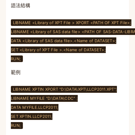
語法結構
LIBNAME <Library of XPT File > XPORT <PATH OF XPT File>;
LIBNAME <Library of SAS data file> <PATH OF SAS-DATA-LIBR
DATA <Library of SAS data file>.<Name of DATASET>;
SET <Library of XPT File >.<Name of DATASET>;
RUN;
範例
LIBNAME XPTIN XPORT "D:\DATA\XPT\LLCP2011.XPT";
LIBNAME MYFILE "D:\DATA\CDC" ;
DATA MYFILE.LLCP2011;
SET XPTIN.LLCP2011;
RUN;