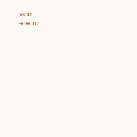
health
HOW TO
島民 No.86991066的知識庫
© 島民 No.86991066的知識庫 · 本站文章僅供健康教育參考，
不構成醫療建議
技術提供：
Blogger
.