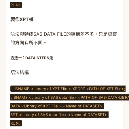
RUN;
製作XPT檔
語法與轉成SAS DATA FILE的結構差不多，只是檔案
的方向有所不同。
方法一：DATA STEPS法
語法結構
LIBNAME <Library of XPT File > XPORT <PATH OF XPT File>;
LIBNAME <Library of SAS data file> <PATH OF SAS-DATA-LIBR
DATA <Library of XPT File >.<Name of DATASET>;
SET <Library of SAS data file>.<Name of DATASET>;
RUN;