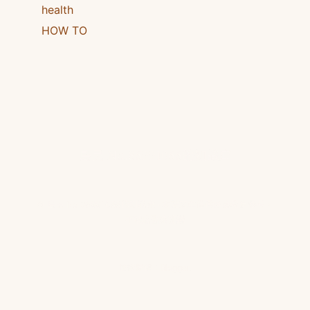
health
HOW TO
島民 No.86991066的知識庫
© 島民 No.86991066的知識庫 · 本站文章僅供健康教育參考，
不構成醫療建議
技術提供：
Blogger
.