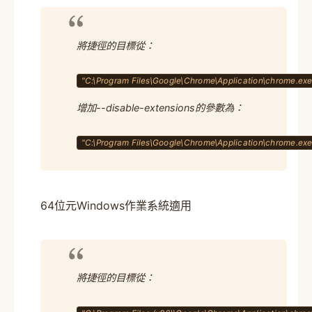
將捷徑的目標從：
"C:\Program Files\Google\Chrome\Application\chrome.exe
增加--disable-extensions的參數為：
"C:\Program Files\Google\Chrome\Application\chrome.exe
64位元Windows作業系統適用
將捷徑的目標從：