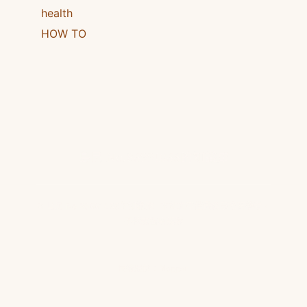
health
HOW TO
島民 No.86991066的知識庫
© 島民 No.86991066的知識庫 · 本站文章僅供健康教育參考，
不構成醫療建議
技術提供：
Blogger
.