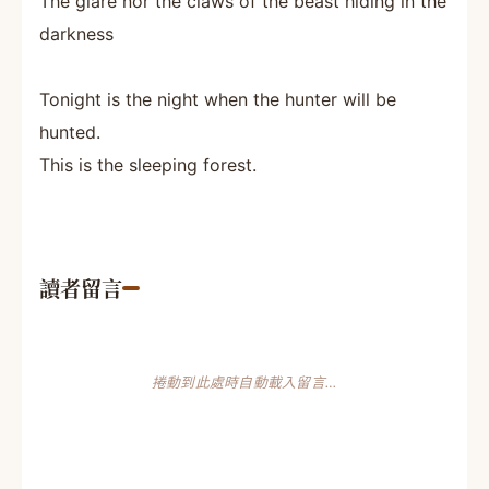
The glare nor the claws of the beast hiding in the
darkness
Tonight is the night when the hunter will be
hunted.
This is the sleeping forest.
讀者留言
捲動到此處時自動載入留言…