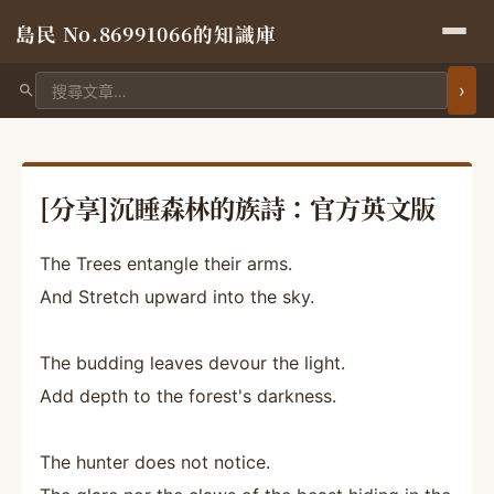
島民 No.86991066的知識庫
搜尋文章
[分享]沉睡森林的族詩：官方英文版
The Trees entangle their arms.
And Stretch upward into the sky.
The budding leaves devour the light.
Add depth to the forest's darkness.
The hunter does not notice.