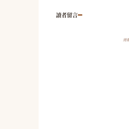
讀者留言
捲