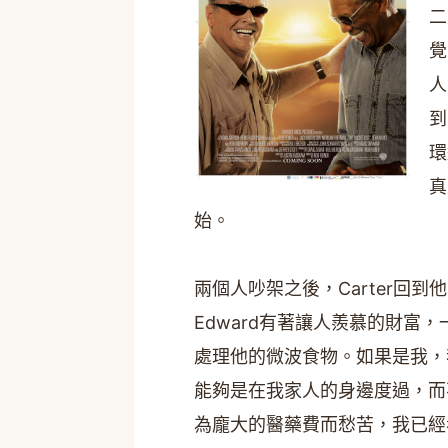
二
覺
人
到
環
真
始。
兩個人吵架之後，Carter回
Edward有著讓人羨慕的財富
處理他的微波食物。如果是我，
能夠是在我家人的身邊度過，而
為龐大的醫藥費而愁苦，我已經