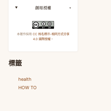
創用授權
本著作採用
CC 姓名標示-相同方式分享
4.0 國際授權
。
標籤
health
HOW TO