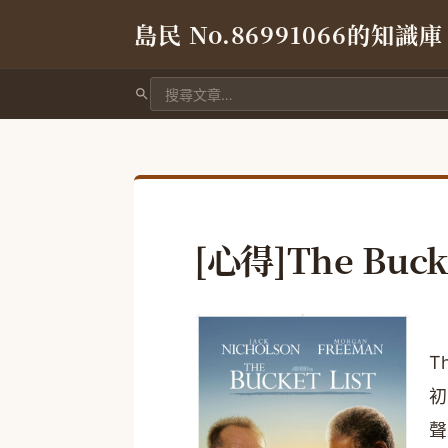
島民 No.86991066的知識庫
搜尋文章
[心得]The Bucke
T
初
聲