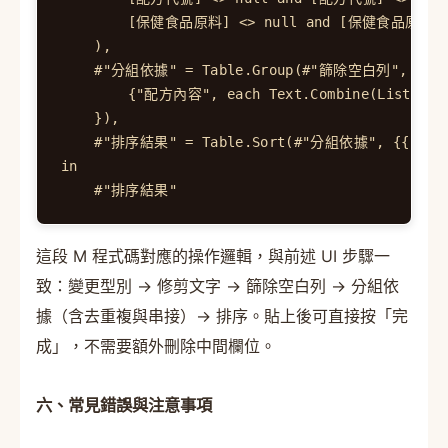
        [保健食品原料] <> null and [保健食品原料] <
    ),

    #"分組依據" = Table.Group(#"篩除空白列", {"配
        {"配方內容", each Text.Combine(List.Di
    }),

    #"排序結果" = Table.Sort(#"分組依據", {{"配方代號
in

    #"排序結果"
這段 M 程式碼對應的操作邏輯，與前述 UI 步驟一
致：變更型別 → 修剪文字 → 篩除空白列 → 分組依
據（含去重複與串接）→ 排序。貼上後可直接按「完
成」，不需要額外刪除中間欄位。
六、常見錯誤與注意事項