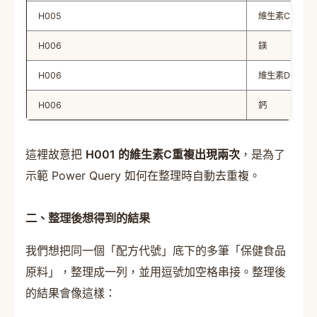
H005
維生素C
H006
鎂
H006
維生素D3
H006
鈣
這裡故意把
H001 的維生素C重複出現兩次
，是為了
示範 Power Query 如何在整理時自動去重複。
二、整理後想得到的結果
我們想把同一個「配方代號」底下的多筆「保健食品
原料」，整理成一列，並用逗號加空格串接。整理後
的結果會像這樣：