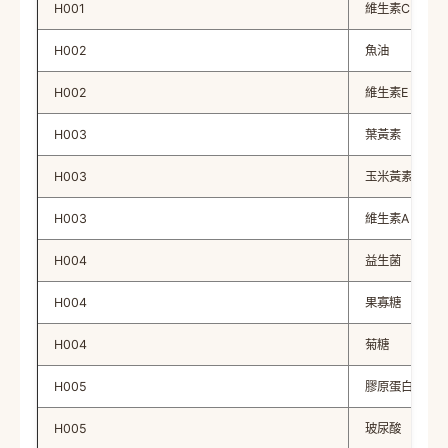
H001
維生素C
H002
魚油
H002
維生素E
H003
葉黃素
H003
玉米黃素
H003
維生素A
H004
益生菌
H004
果寡糖
H004
菊糖
H005
膠原蛋白
H005
玻尿酸