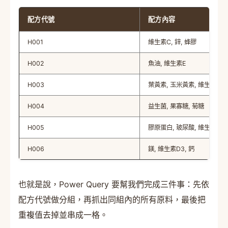
配方代號
配方內容
H001
維生素C, 鋅, 蜂膠
H002
魚油, 維生素E
H003
葉黃素, 玉米黃素, 維生素A
H004
益生菌, 果寡糖, 菊糖
H005
膠原蛋白, 玻尿酸, 維生素C
H006
鎂, 維生素D3, 鈣
也就是說，Power Query 要幫我們完成三件事：先依
配方代號做分組，再抓出同組內的所有原料，最後把
重複值去掉並串成一格。