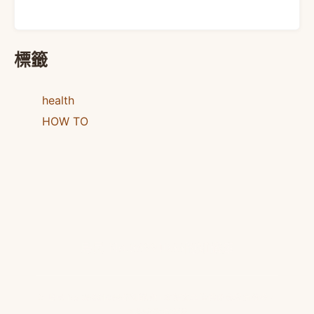
標籤
health
HOW TO
島民 No.86991066的知識庫
© 島民 No.86991066的知識庫 · 本站文章僅供健康教育參考，
不構成醫療建議